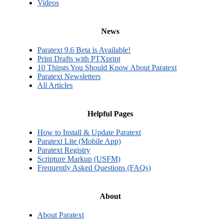
Videos
News
Paratext 9.6 Beta is Available!
Print Drafts with PTXprint
10 Things You Should Know About Paratext
Paratext Newsletters
All Articles
Helpful Pages
How to Install & Update Paratext
Paratext Lite (Mobile App)
Paratext Registry
Scripture Markup (USFM)
Frequently Asked Questions (FAQs)
About
About Paratext