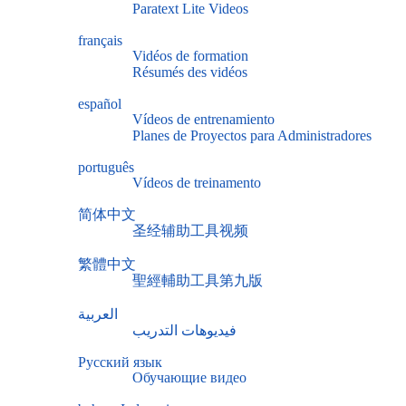
Paratext Lite Videos
français
Vidéos de formation
Résumés des vidéos
español
Vídeos de entrenamiento
Planes de Proyectos para Administradores
português
Vídeos de treinamento
简体中文
圣经辅助工具视频
繁體中文
聖經輔助工具第九版
العربية
فيديوهات التدريب
Русский язык
Обучающие видео