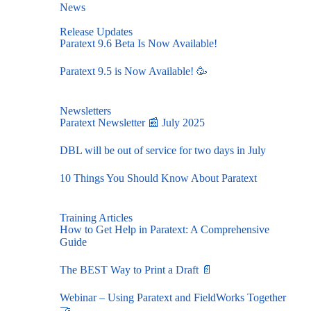
News
Release Updates
Paratext 9.6 Beta Is Now Available!
Paratext 9.5 is Now Available! 🥳
Newsletters
Paratext Newsletter 📰 July 2025
DBL will be out of service for two days in July
10 Things You Should Know About Paratext
Training Articles
How to Get Help in Paratext: A Comprehensive
Guide
The BEST Way to Print a Draft 📄
Webinar – Using Paratext and FieldWorks Together
🤝