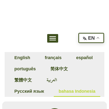
EN
English
français
español
português
简体中文
العربية
繁體中文
Русский язык
bahasa Indonesia