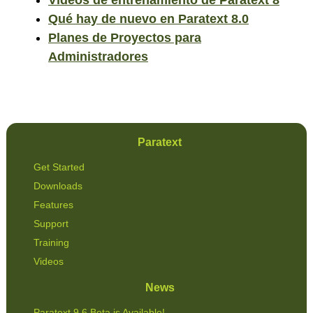
Vídeos de entrenamiento de Paratext 8
Qué hay de nuevo en Paratext 8.0
Planes de Proyectos para
Administradores
Paratext
Get Started
Downloads
Features
Support
Training
Videos
News
Paratext 9.6 Beta is Available!